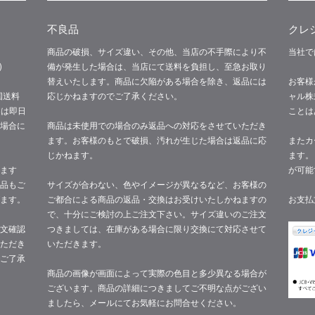
不良品
クレ
商品の破損、サイズ違い、その他、当店の不手際により不
当社で
)
備が発生した場合は、当店にて送料を負担し、至急お取り
替えいたします。商品に欠陥がある場合を除き、返品には
お客様
国送料
応じかねますのでご了承ください。
ャル株
文は即日
ことは
場合に
商品は未使用での場合のみ返品への対応をさせていただき
ます。お客様のもとで破損、汚れが生じた場合は返品に応
またカ
じかねます。
ます。
ます
が可能
品もご
サイズが合わない、色やイメージが異なるなど、お客様の
ます。
ご都合による商品の返品・交換はお受けいたしかねますの
お支払
で、十分にご検討の上ご注文下さい。サイズ違いのご注文
文確認
つきましては、在庫がある場合に限り交換にて対応させて
ただき
いただきます。
ご了承
商品の画像が画面によって実際の色目と多少異なる場合が
ございます。商品の詳細につきましてご不明な点がござい
ましたら、メールにてお気軽にお問合せください。