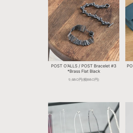
POST O'ALLS / POST Bracelet #3
PO
*Brass Flat Black
9,680円(税880円)