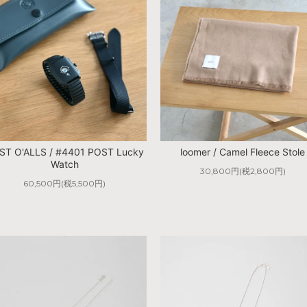
ST O'ALLS / #4401 POST Lucky
loomer / Camel Fleece Stole
Watch
30,800円(税2,800円)
60,500円(税5,500円)