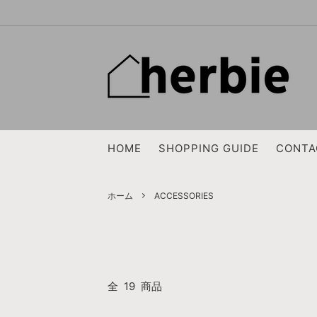
EG WORKADAY
OUTER
2026 SPRING & SUMMER SALE 7/11(土
NEEDL
JACKE
曜日)～
ENDS and MEANS
CUT&SEWN, SWEAT
OUTIL
KNIT
HOME
SHOPPING GUIDE
CONTA
FreshService
BAG
loomer
SHOES
TEMBEA
WOMENS TOPS
ERA.
WOMEN
ホーム
ACCESSORIES
BRENA
SAINT 
TACOMA FUJI RECORDS
ARTS＆
BIRKENSTOCK
BRADO
全
19
商品