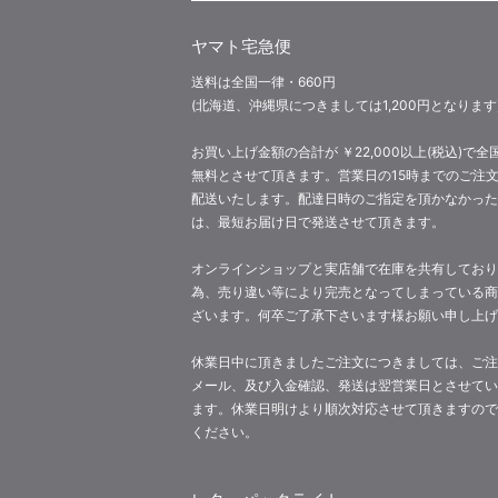
ヤマト宅急便
送料は全国一律・660円
(北海道、沖縄県につきましては1,200円となります
お買い上げ金額の合計が ￥22,000以上(税込)で全
無料とさせて頂きます。営業日の15時までのご注
配送いたします。配達日時のご指定を頂かなかった
は、最短お届け日で発送させて頂きます。
オンラインショップと実店舗で在庫を共有しており
為、売り違い等により完売となってしまっている商
ざいます。何卒ご了承下さいます様お願い申し上げ
休業日中に頂きましたご注文につきましては、ご注
メール、及び入金確認、発送は翌営業日とさせてい
ます。休業日明けより順次対応させて頂きますので
ください。