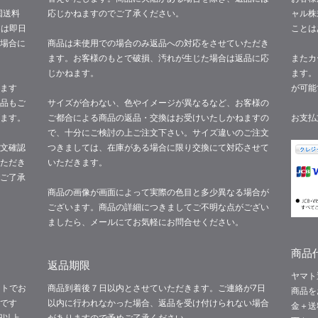
国送料
応じかねますのでご了承ください。
ャル株
文は即日
ことは
場合に
商品は未使用での場合のみ返品への対応をさせていただき
ます。お客様のもとで破損、汚れが生じた場合は返品に応
またカ
じかねます。
ます。
ます
が可能
品もご
サイズが合わない、色やイメージが異なるなど、お客様の
ます。
ご都合による商品の返品・交換はお受けいたしかねますの
お支払
で、十分にご検討の上ご注文下さい。サイズ違いのご注文
文確認
つきましては、在庫がある場合に限り交換にて対応させて
ただき
いただきます。
ご了承
商品の画像が画面によって実際の色目と多少異なる場合が
ございます。商品の詳細につきましてご不明な点がござい
ましたら、メールにてお気軽にお問合せください。
商品代
返品期限
ヤマト
イトでお
商品到着後７日以内とさせていただきます。ご連絡が7日
商品を
です
以内に行われなかった場合、返品を受け付けられない場合
金＋送
円以上
がありますので予めご了承ください。