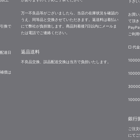
下さい
万一不良品等がございましたら、当店の在庫状況を確認の
お買い
うえ、同等品と交換させていただきます。返送料は着払い
て頂き
引換で
にて弊社が負担致します。商品到着後7日以内にメールま
Pay
たは電話でご連絡ください。
ご利用
□ 代
返品送料
配達日
1000
不良品交換、誤品配送交換は当方で負担いたします。
補償は
1000
3000
1000
銀行
ご注文
にてご