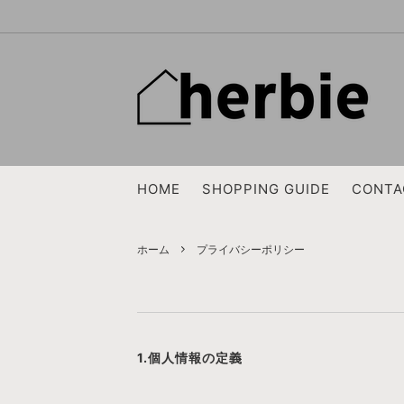
EG WORKADAY
OUTER
2026 SPRING & SUMMER SALE 7/11(土
NEEDL
JACKE
曜日)～
ENDS and MEANS
CUT&SEWN, SWEAT
OUTIL
KNIT
HOME
SHOPPING GUIDE
CONTA
FreshService
BAG
loomer
SHOES
TEMBEA
WOMENS TOPS
ERA.
WOMEN
ホーム
プライバシーポリシー
BRENA
SAINT 
TACOMA FUJI RECORDS
ARTS＆
BIRKENSTOCK
BRADO
1.個人情報の定義