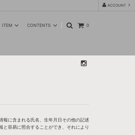
ACCOUNT
ITEM
CONTENTS
0
nanamica
VEST
CORONA / FATIGUE SLACKS
ACCESSORIES
ROTOTO
GOODS / ETC
YARMO
WOMENS GOODS / ETC
WALLA WALLA SPORT
Paraboot
情報に含まれる氏名、生年月日その他の記述
報と容易に照合することができ、それにより
。