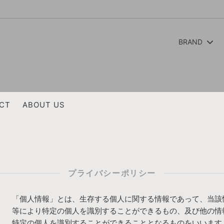
BRAND
ES
T
SOUTH2 WEST8
SHIRT
POST O'ALLS
BOTTOMS
CT
ABOUT US
Oblada
HAT / CAP
S BOTTOMS
ASAHI
ONE PIECE
JAMES
Jackman
プライバシーポリシー
CRAFTS
STANDARD SUPPLY
R
Other Brand
「個人情報」とは、生存する個人に関する情報であって、当該
等により特定の個人を識別することができるもの、及び他の情
特定の個人を識別することができることとなるものをいいます