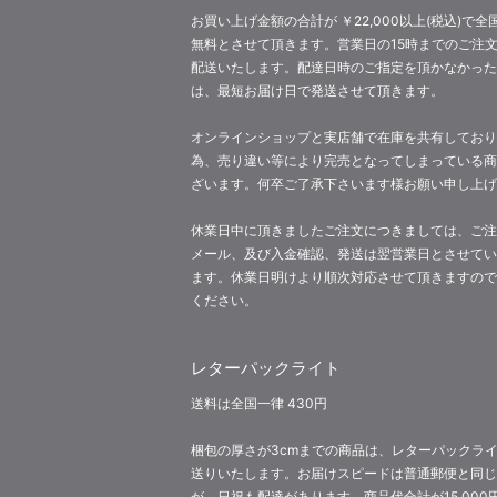
お買い上げ金額の合計が ￥22,000以上(税込)で全
無料とさせて頂きます。営業日の15時までのご注
配送いたします。配達日時のご指定を頂かなかった
は、最短お届け日で発送させて頂きます。
オンラインショップと実店舗で在庫を共有しており
為、売り違い等により完売となってしまっている商
ざいます。何卒ご了承下さいます様お願い申し上げ
休業日中に頂きましたご注文につきましては、ご注
メール、及び入金確認、発送は翌営業日とさせてい
ます。休業日明けより順次対応させて頂きますので
ください。
レターパックライト
送料は全国一律 430円
梱包の厚さが3cmまでの商品は、レターパックラ
送りいたします。お届けスピードは普通郵便と同じ
が、日祝も配達があります。商品代合計が15,000