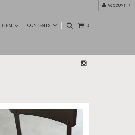
ACCOUNT
ITEM
CONTENTS
0
nanamica
VEST
CORONA / FATIGUE SLACKS
ACCESSORIES
ROTOTO
GOODS / ETC
YARMO
WOMENS GOODS / ETC
WALLA WALLA SPORT
Paraboot