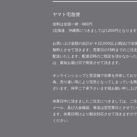
ヤマト宅急便
送料は全国一律・660円
(北海道、沖縄県につきましては1,200円となります
お買い上げ金額の合計が ￥22,000以上(税込)で全
無料とさせて頂きます。営業日の15時までのご注
配送いたします。配達日時のご指定を頂かなかった
は、最短お届け日で発送させて頂きます。
オンラインショップと実店舗で在庫を共有しており
為、売り違い等により完売となってしまっている商
ざいます。何卒ご了承下さいます様お願い申し上げ
休業日中に頂きましたご注文につきましては、ご注
メール、及び入金確認、発送は翌営業日とさせてい
ます。休業日明けより順次対応させて頂きますので
ください。