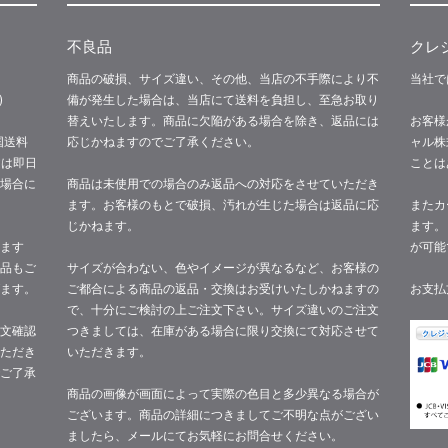
不良品
クレ
商品の破損、サイズ違い、その他、当店の不手際により不
当社で
)
備が発生した場合は、当店にて送料を負担し、至急お取り
替えいたします。商品に欠陥がある場合を除き、返品には
お客様
国送料
応じかねますのでご了承ください。
ャル株
文は即日
ことは
場合に
商品は未使用での場合のみ返品への対応をさせていただき
ます。お客様のもとで破損、汚れが生じた場合は返品に応
またカ
じかねます。
ます。
ます
が可能
品もご
サイズが合わない、色やイメージが異なるなど、お客様の
ます。
ご都合による商品の返品・交換はお受けいたしかねますの
お支払
で、十分にご検討の上ご注文下さい。サイズ違いのご注文
文確認
つきましては、在庫がある場合に限り交換にて対応させて
ただき
いただきます。
ご了承
商品の画像が画面によって実際の色目と多少異なる場合が
ございます。商品の詳細につきましてご不明な点がござい
ましたら、メールにてお気軽にお問合せください。