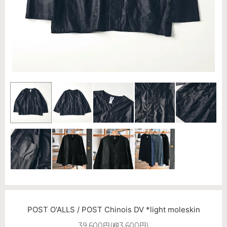
POST O'ALLS / POST Chinois DV *light moleskin
39,600円(税3,600円)