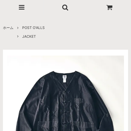
ホーム
POST O'ALLS
JACKET