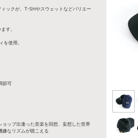
ィックが、T-SHやスウェットなどバリエー
います。
ディを使用。
て調節可
ドショップ出逢った音楽を回想、妄想した世界
機嫌なリズムが聴こえる