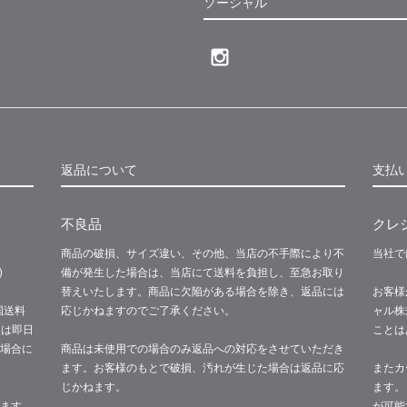
ソーシャル
返品について
支払
不良品
クレ
商品の破損、サイズ違い、その他、当店の不手際により不
当社で
)
備が発生した場合は、当店にて送料を負担し、至急お取り
替えいたします。商品に欠陥がある場合を除き、返品には
お客様
国送料
応じかねますのでご了承ください。
ャル株
文は即日
ことは
場合に
商品は未使用での場合のみ返品への対応をさせていただき
ます。お客様のもとで破損、汚れが生じた場合は返品に応
またカ
じかねます。
ます。
ます
が可能