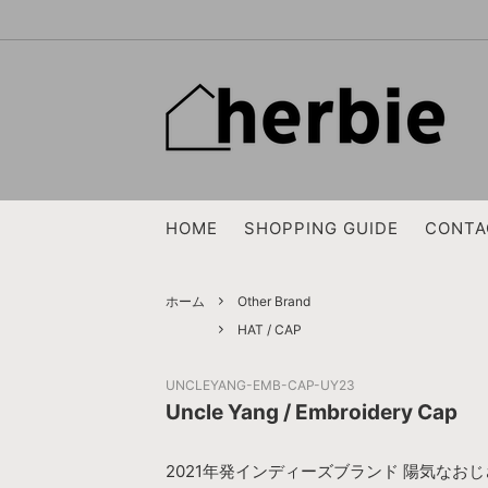
EG WORKADAY
OUTER
2026 SPRING & SUMMER SALE 7/11(土
NEEDL
JACKE
曜日)～
ENDS and MEANS
CUT&SEWN, SWEAT
OUTIL
KNIT
HOME
SHOPPING GUIDE
CONTA
FreshService
BAG
loomer
SHOES
TEMBEA
WOMENS TOPS
ERA.
WOMEN
ホーム
Other Brand
HAT / CAP
BRENA
SAINT 
UNCLEYANG-EMB-CAP-UY23
TACOMA FUJI RECORDS
ARTS＆
Uncle Yang / Embroidery Cap
BIRKENSTOCK
BRADO
2021年発インディーズブランド 陽気なおじさん =