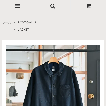
ホーム
POST O'ALLS
JACKET